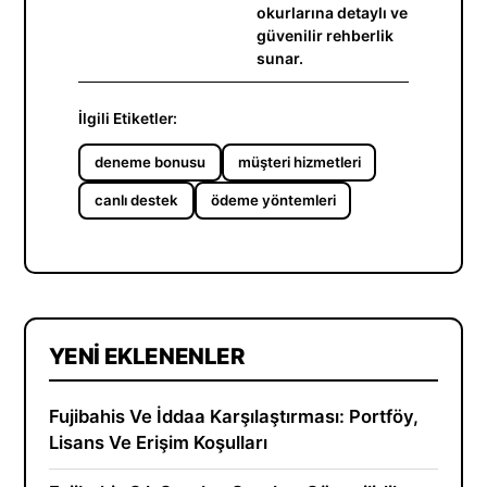
okurlarına detaylı ve
güvenilir rehberlik
sunar.
İlgili Etiketler:
deneme bonusu
müşteri hizmetleri
canlı destek
ödeme yöntemleri
YENI EKLENENLER
Fujibahis Ve İddaa Karşılaştırması: Portföy,
Lisans Ve Erişim Koşulları