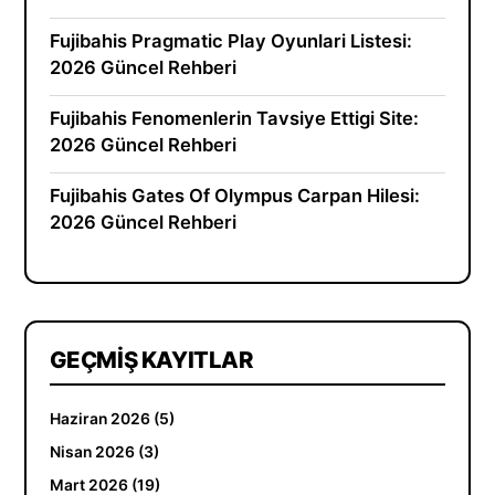
Fujibahis Pragmatic Play Oyunlari Listesi:
2026 Güncel Rehberi
Fujibahis Fenomenlerin Tavsiye Ettigi Site:
2026 Güncel Rehberi
Fujibahis Gates Of Olympus Carpan Hilesi:
2026 Güncel Rehberi
GEÇMIŞ KAYITLAR
Haziran 2026 (5)
Nisan 2026 (3)
Mart 2026 (19)