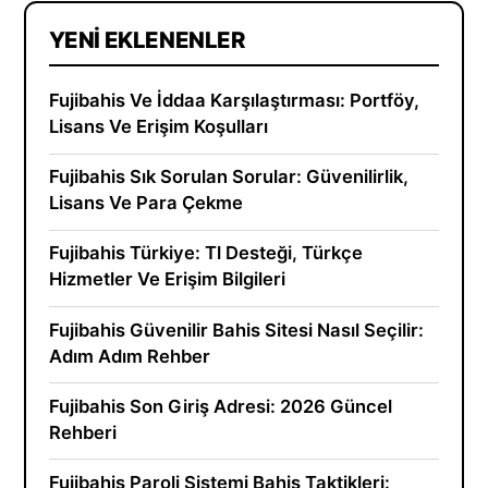
YENI EKLENENLER
Fujibahis Ve İddaa Karşılaştırması: Portföy,
Lisans Ve Erişim Koşulları
Fujibahis Sık Sorulan Sorular: Güvenilirlik,
Lisans Ve Para Çekme
Fujibahis Türkiye: Tl Desteği, Türkçe
Hizmetler Ve Erişim Bilgileri
Fujibahis Güvenilir Bahis Sitesi Nasıl Seçilir:
Adım Adım Rehber
Fujibahis Son Giriş Adresi: 2026 Güncel
Rehberi
Fujibahis Paroli Sistemi Bahis Taktikleri: