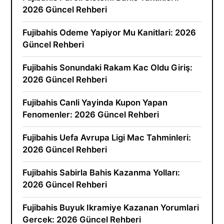
2026 Güncel Rehberi
Fujibahis Odeme Yapiyor Mu Kanitlari: 2026
Güncel Rehberi
Fujibahis Sonundaki Rakam Kac Oldu Giriş:
2026 Güncel Rehberi
Fujibahis Canli Yayinda Kupon Yapan
Fenomenler: 2026 Güncel Rehberi
Fujibahis Uefa Avrupa Ligi Mac Tahminleri:
2026 Güncel Rehberi
Fujibahis Sabirla Bahis Kazanma Yolları:
2026 Güncel Rehberi
Fujibahis Buyuk Ikramiye Kazanan Yorumlari
Gercek: 2026 Güncel Rehberi