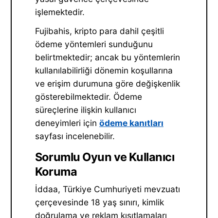
işlemektedir.
Fujibahis, kripto para dahil çeşitli
ödeme yöntemleri sunduğunu
belirtmektedir; ancak bu yöntemlerin
kullanılabilirliği dönemin koşullarına
ve erişim durumuna göre değişkenlik
gösterebilmektedir. Ödeme
süreçlerine ilişkin kullanıcı
deneyimleri için
ödeme kanıtları
sayfası incelenebilir.
Sorumlu Oyun ve Kullanıcı
Koruma
İddaa, Türkiye Cumhuriyeti mevzuatı
çerçevesinde 18 yaş sınırı, kimlik
doğrulama ve reklam kısıtlamaları