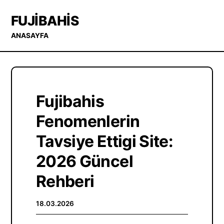
FUJIBAHIS
ANASAYFA
Fujibahis
Fenomenlerin
Tavsiye Ettigi Site:
2026 Güncel
Rehberi
18.03.2026