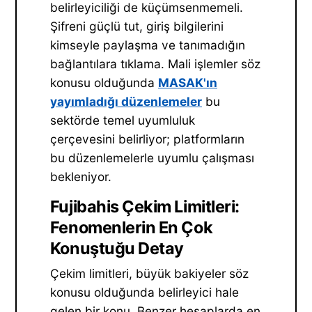
belirleyiciliği de küçümsenmemeli.
Şifreni güçlü tut, giriş bilgilerini
kimseyle paylaşma ve tanımadığın
bağlantılara tıklama. Mali işlemler söz
konusu olduğunda
MASAK'ın
yayımladığı düzenlemeler
bu
sektörde temel uyumluluk
çerçevesini belirliyor; platformların
bu düzenlemelerle uyumlu çalışması
bekleniyor.
Fujibahis Çekim Limitleri:
Fenomenlerin En Çok
Konuştuğu Detay
Çekim limitleri, büyük bakiyeler söz
konusu olduğunda belirleyici hale
gelen bir konu. Benzer hesaplarda en