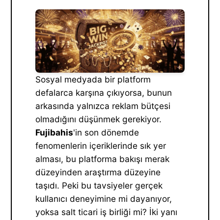
Sosyal medyada bir platform
defalarca karşına çıkıyorsa, bunun
arkasında yalnızca reklam bütçesi
olmadığını düşünmek gerekiyor.
Fujibahis
'in son dönemde
fenomenlerin içeriklerinde sık yer
alması, bu platforma bakışı merak
düzeyinden araştırma düzeyine
taşıdı. Peki bu tavsiyeler gerçek
kullanıcı deneyimine mi dayanıyor,
yoksa salt ticari iş birliği mi? İki yanı