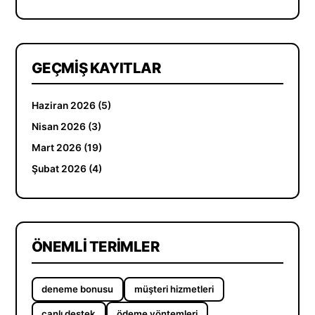
GEÇMIŞ KAYITLAR
Haziran 2026 (5)
Nisan 2026 (3)
Mart 2026 (19)
Şubat 2026 (4)
ÖNEMLI TERIMLER
deneme bonusu
müşteri hizmetleri
canlı destek
ödeme yöntemleri