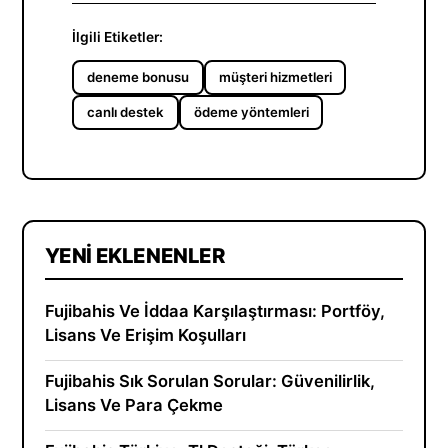
İlgili Etiketler:
deneme bonusu
müşteri hizmetleri
canlı destek
ödeme yöntemleri
YENI EKLENENLER
Fujibahis Ve İddaa Karşılaştırması: Portföy,
Lisans Ve Erişim Koşulları
Fujibahis Sık Sorulan Sorular: Güvenilirlik,
Lisans Ve Para Çekme