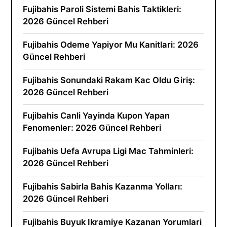
Fujibahis Paroli Sistemi Bahis Taktikleri:
2026 Güncel Rehberi
Fujibahis Odeme Yapiyor Mu Kanitlari: 2026
Güncel Rehberi
Fujibahis Sonundaki Rakam Kac Oldu Giriş:
2026 Güncel Rehberi
Fujibahis Canli Yayinda Kupon Yapan
Fenomenler: 2026 Güncel Rehberi
Fujibahis Uefa Avrupa Ligi Mac Tahminleri:
2026 Güncel Rehberi
Fujibahis Sabirla Bahis Kazanma Yolları:
2026 Güncel Rehberi
Fujibahis Buyuk Ikramiye Kazanan Yorumlari