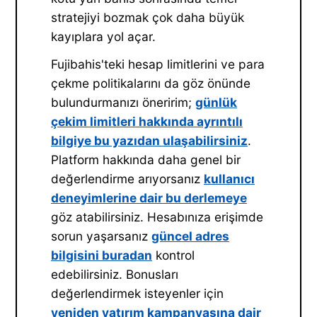
stratejiyi bozmak çok daha büyük
kayıplara yol açar.
Fujibahis'teki hesap limitlerini ve para
çekme politikalarını da göz önünde
bulundurmanızı öneririm;
günlük
çekim limitleri hakkında ayrıntılı
bilgiye bu yazıdan ulaşabilirsiniz
.
Platform hakkında daha genel bir
değerlendirme arıyorsanız
kullanıcı
deneyimlerine dair bu derlemeye
göz atabilirsiniz. Hesabınıza erişimde
sorun yaşarsanız
güncel adres
bilgisini buradan
kontrol
edebilirsiniz. Bonusları
değerlendirmek isteyenler için
yeniden yatırım kampanyasına dair