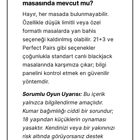
masasında mevcut mu?
Hayır, her masada bulunmayabilir.
Özellikle düşük limitli veya özel
formatlı masalarda yan bahis
seçeneği kaldırılmış olabilir. 21+3 ve
Perfect Pairs gibi seçenekler
çoğunlukla standart canlı blackjack
masalarında karşımıza çıkar; bilgi
panelini kontrol etmek en güvenilir
yöntemdir.
Sorumlu Oyun Uyarısı:
Bu içerik
yalnızca bilgilendirme amaçlıdır.
Kumar bağımlılığı ciddi bir sorundur;
18 yaşından küçüklerin oynaması
yasaktır. Kendinizi veya bir yakınınızı
risk altında görüyorsanız destek