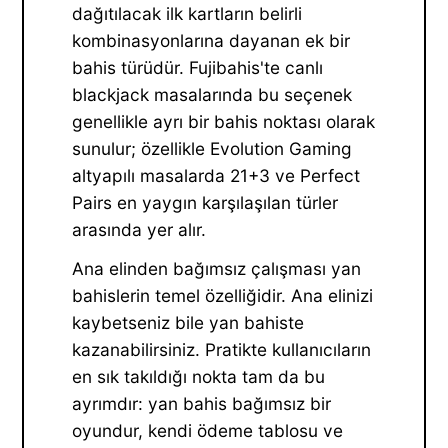
dağıtılacak ilk kartların belirli
kombinasyonlarına dayanan ek bir
bahis türüdür. Fujibahis'te canlı
blackjack masalarında bu seçenek
genellikle ayrı bir bahis noktası olarak
sunulur; özellikle Evolution Gaming
altyapılı masalarda 21+3 ve Perfect
Pairs en yaygın karşılaşılan türler
arasında yer alır.
Ana elinden bağımsız çalışması yan
bahislerin temel özelliğidir. Ana elinizi
kaybetseniz bile yan bahiste
kazanabilirsiniz. Pratikte kullanıcıların
en sık takıldığı nokta tam da bu
ayrımdır: yan bahis bağımsız bir
oyundur, kendi ödeme tablosu ve