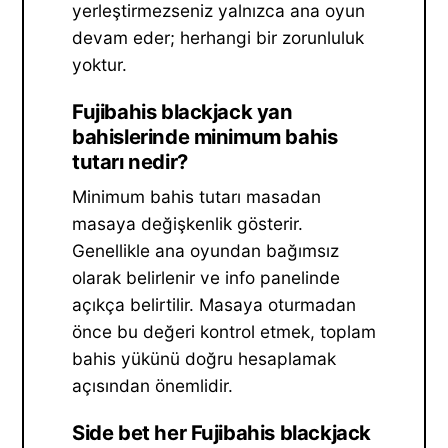
yerleştirmezseniz yalnızca ana oyun
devam eder; herhangi bir zorunluluk
yoktur.
Fujibahis blackjack yan
bahislerinde minimum bahis
tutarı nedir?
Minimum bahis tutarı masadan
masaya değişkenlik gösterir.
Genellikle ana oyundan bağımsız
olarak belirlenir ve info panelinde
açıkça belirtilir. Masaya oturmadan
önce bu değeri kontrol etmek, toplam
bahis yükünü doğru hesaplamak
açısından önemlidir.
Side bet her Fujibahis blackjack