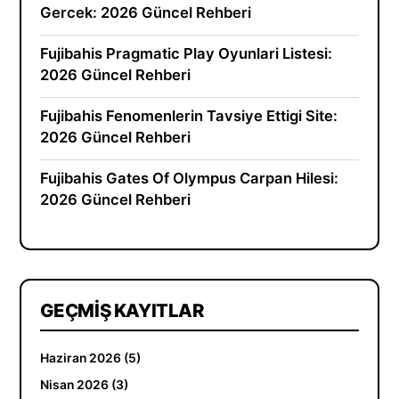
Gercek: 2026 Güncel Rehberi
Fujibahis Pragmatic Play Oyunlari Listesi:
2026 Güncel Rehberi
Fujibahis Fenomenlerin Tavsiye Ettigi Site:
2026 Güncel Rehberi
Fujibahis Gates Of Olympus Carpan Hilesi:
2026 Güncel Rehberi
GEÇMIŞ KAYITLAR
Haziran 2026 (5)
Nisan 2026 (3)