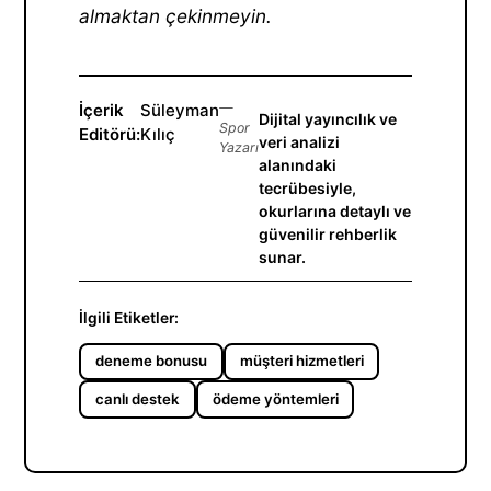
almaktan çekinmeyin.
İçerik
Süleyman
—
Dijital yayıncılık ve
Spor
Editörü:
Kılıç
veri analizi
Yazarı
alanındaki
tecrübesiyle,
okurlarına detaylı ve
güvenilir rehberlik
sunar.
İlgili Etiketler:
deneme bonusu
müşteri hizmetleri
canlı destek
ödeme yöntemleri