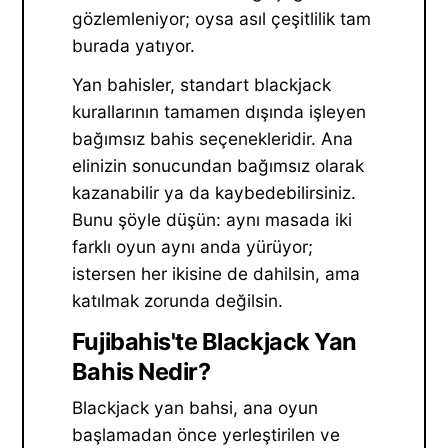
gözlemleniyor; oysa asıl çeşitlilik tam
burada yatıyor.
Yan bahisler, standart blackjack
kurallarının tamamen dışında işleyen
bağımsız bahis seçenekleridir. Ana
elinizin sonucundan bağımsız olarak
kazanabilir ya da kaybedebilirsiniz.
Bunu şöyle düşün: aynı masada iki
farklı oyun aynı anda yürüyor;
istersen her ikisine de dahilsin, ama
katılmak zorunda değilsin.
Fujibahis'te Blackjack Yan
Bahis Nedir?
Blackjack yan bahsi, ana oyun
başlamadan önce yerleştirilen ve