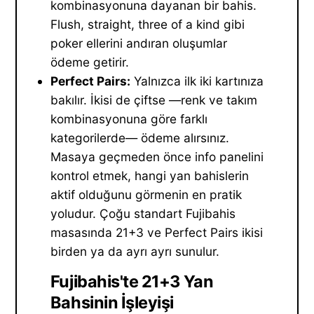
kombinasyonuna dayanan bir bahis.
Flush, straight, three of a kind gibi
poker ellerini andıran oluşumlar
ödeme getirir.
Perfect Pairs:
Yalnızca ilk iki kartınıza
bakılır. İkisi de çiftse —renk ve takım
kombinasyonuna göre farklı
kategorilerde— ödeme alırsınız.
Masaya geçmeden önce info panelini
kontrol etmek, hangi yan bahislerin
aktif olduğunu görmenin en pratik
yoludur. Çoğu standart Fujibahis
masasında 21+3 ve Perfect Pairs ikisi
birden ya da ayrı ayrı sunulur.
Fujibahis'te 21+3 Yan
Bahsinin İşleyişi