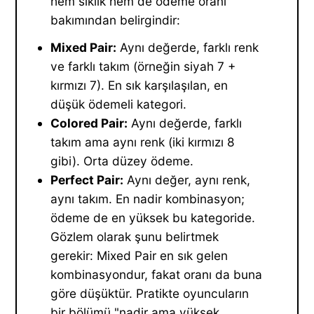
hem sıklık hem de ödeme oranı
bakımından belirgindir:
Mixed Pair:
Aynı değerde, farklı renk
ve farklı takım (örneğin siyah 7 +
kırmızı 7). En sık karşılaşılan, en
düşük ödemeli kategori.
Colored Pair:
Aynı değerde, farklı
takım ama aynı renk (iki kırmızı 8
gibi). Orta düzey ödeme.
Perfect Pair:
Aynı değer, aynı renk,
aynı takım. En nadir kombinasyon;
ödeme de en yüksek bu kategoride.
Gözlem olarak şunu belirtmek
gerekir: Mixed Pair en sık gelen
kombinasyondur, fakat oranı da buna
göre düşüktür. Pratikte oyuncuların
bir bölümü "nadir ama yüksek