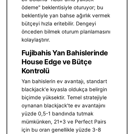
ödeme" beklentisiyle oturuyor; bu
beklentiyle yan bahse ağırlık vermek
bütçeyi hızla eritebilir. Dengeyi
önceden bilmek oturum planlamasını
kolaylaştırır.
Fujibahis Yan Bahislerinde
House Edge ve Bütçe
Kontrolü
Yan bahislerin ev avantajı, standart
blackjack'e kıyasla oldukça belirgin
biçimde yüksektir. Temel stratejiyle
oynanan blackjack'te ev avantajını
yüzde 0,5-1 bandında tutmak
mümkünken, 21+3 ve Perfect Pairs
için bu oran genellikle yüzde 3-8