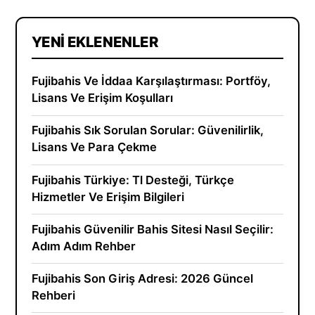
YENI EKLENENLER
Fujibahis Ve İddaa Karşılaştırması: Portföy,
Lisans Ve Erişim Koşulları
Fujibahis Sık Sorulan Sorular: Güvenilirlik,
Lisans Ve Para Çekme
Fujibahis Türkiye: Tl Desteği, Türkçe
Hizmetler Ve Erişim Bilgileri
Fujibahis Güvenilir Bahis Sitesi Nasıl Seçilir:
Adım Adım Rehber
Fujibahis Son Giriş Adresi: 2026 Güncel
Rehberi