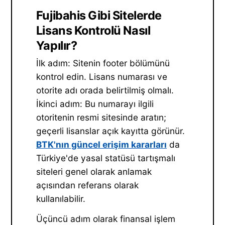
Fujibahis Gibi Sitelerde
Lisans Kontrolü Nasıl
Yapılır?
İlk adım: Sitenin footer bölümünü
kontrol edin. Lisans numarası ve
otorite adı orada belirtilmiş olmalı.
İkinci adım: Bu numarayı ilgili
otoritenin resmi sitesinde aratın;
geçerli lisanslar açık kayıtta görünür.
BTK'nın güncel erişim kararları
da
Türkiye'de yasal statüsü tartışmalı
siteleri genel olarak anlamak
açısından referans olarak
kullanılabilir.
Üçüncü adım olarak finansal işlem