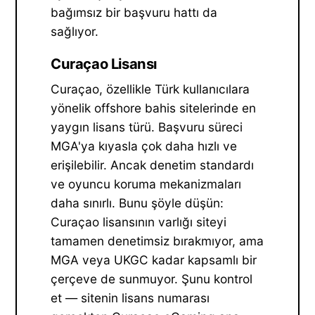
bağımsız bir başvuru hattı da
sağlıyor.
Curaçao Lisansı
Curaçao, özellikle Türk kullanıcılara
yönelik offshore bahis sitelerinde en
yaygın lisans türü. Başvuru süreci
MGA'ya kıyasla çok daha hızlı ve
erişilebilir. Ancak denetim standardı
ve oyuncu koruma mekanizmaları
daha sınırlı. Bunu şöyle düşün:
Curaçao lisansının varlığı siteyi
tamamen denetimsiz bırakmıyor, ama
MGA veya UKGC kadar kapsamlı bir
çerçeve de sunmuyor. Şunu kontrol
et — sitenin lisans numarası