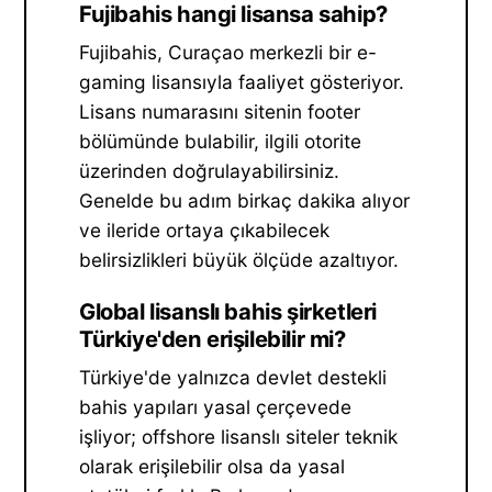
Fujibahis hangi lisansa sahip?
Fujibahis, Curaçao merkezli bir e-
gaming lisansıyla faaliyet gösteriyor.
Lisans numarasını sitenin footer
bölümünde bulabilir, ilgili otorite
üzerinden doğrulayabilirsiniz.
Genelde bu adım birkaç dakika alıyor
ve ileride ortaya çıkabilecek
belirsizlikleri büyük ölçüde azaltıyor.
Global lisanslı bahis şirketleri
Türkiye'den erişilebilir mi?
Türkiye'de yalnızca devlet destekli
bahis yapıları yasal çerçevede
işliyor; offshore lisanslı siteler teknik
olarak erişilebilir olsa da yasal