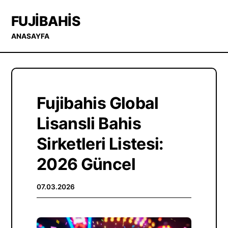
FUJIBAHIS
ANASAYFA
Fujibahis Global
Lisansli Bahis
Sirketleri Listesi:
2026 Güncel
07.03.2026