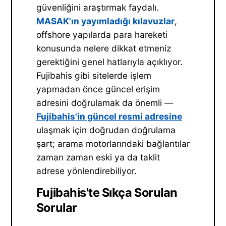
güvenliğini araştırmak faydalı.
MASAK'ın yayımladığı kılavuzlar
,
offshore yapılarda para hareketi
konusunda nelere dikkat etmeniz
gerektiğini genel hatlarıyla açıklıyor.
Fujibahis gibi sitelerde işlem
yapmadan önce güncel erişim
adresini doğrulamak da önemli —
Fujibahis'in güncel resmi adresine
ulaşmak için doğrudan doğrulama
şart; arama motorlarındaki bağlantılar
zaman zaman eski ya da taklit
adrese yönlendirebiliyor.
Fujibahis'te Sıkça Sorulan
Sorular