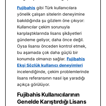
Fujibahis
gibi Türk kullanıcılara
yönelik çalışan sitelerin deneyimine
bakıldığında şu gözlem öne çıkıyor:
Kullanıcılar çekim sorunuyla
karşılaştıklarında lisans şikâyetleri
gündeme geliyor, daha önce değil.
Oysa lisansı önceden kontrol etmek,
bu aşamada çok daha güçlü bir
konumda olmanızı sağlar.
Fujibahis
Ekşi Sözlük kullanıcı deneyimleri
incelendiğinde, çekim problemlerinde
lisans referansının nasıl işe yaradığı
açıkça görülüyor.
Fujibahis Kullanıcılarının
Genelde Karıştırdığı Lisans